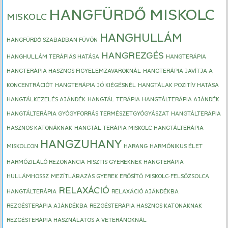
HANGFÜRDŐ MISKOLC
MISKOLC
HANGHULLÁM
HANGFÜRDŐ SZABADBAN FÜVÖN
HANGREZGÉS
HANGHULLÁM TERÁPIÁS HATÁSA
HANGTERÁPIA
HANGTERÁPIA HASZNOS FIGYELEMZAVAROKNÁL
HANGTERÁPIA JAVÍTJA A
KONCENTRÁCIÓT
HANGTERÁPIA JÓ KIÉGÉSNÉL
HANGTÁLAK POZITÍV HATÁSA
HANGTÁLKEZELÉS AJÁNDÉK
HANGTÁL TERÁPIA
HANGTÁLTERÁPIA AJÁNDÉK
HANGTÁLTERÁPIA GYÓGYFORRÁS TERMÉSZETGYÓGYÁSZAT
HANGTÁLTERÁPIA
HASZNOS KATONÁKNAK
HANGTÁL TERÁPIA MISKOLC
HANGTÁLTERÁPIA
HANGZUHANY
MISKOLCON
HARANG
HARMÓNIKUS ÉLET
HARMÓZILÁLÓ REZONANCIA
HISZTIS GYEREKNEK HANGTERÁPIA
HULLÁMHOSSZ
MEZÍTLÁBAZÁS GYEREK ERŐSÍTŐ
MISKOLC-FELSŐZSOLCA
RELAXÁCIÓ
HANGTÁLTERÁPIA
RELAXÁCIÓ AJÁNDÉKBA
REZGÉSTERÁPIA AJÁNDÉKBA
REZGÉSTERÁPIA HASZNOS KATONÁKNAK
REZGÉSTERÁPIA HASZNÁLATOS A VETERÁNOKNÁL