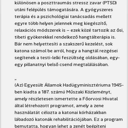
különösen a poszttraumás stressz zavar (PTSD)
utáni felépülés támogatására. A gyógyszeres
terápia és a pszichológiai tanácsadás mellett
egyre több helyen jelennek meg kiegészítő,
relaxációs módszerek is – ezek közé tartozik az ősi,
tibeti gyökerekkel rendelkező hangtálterápia is.
Bár nem helyettesíti a szakszerű kezelést, sok
katona számol be arról, hogy a hangtál rezgései
segítenek a testi-lelki feszültség oldásában, egy-
egy pillanatnyi belső csend megtalálásában.
„
(Az) Egyesült Államok Hadügyminisztériuma 1945-
ben kiadta a 187. számú Műszaki Közleményt,
amely részletesen ismertette a Főorvosi Hivatal
által létrehozott programot, amely a zene
használatát célozta a katonai kórházakban
lábadozó katonák rehabilitációjában. Ez a program
bemutatta, hogyan lehet a zenét beépíteni