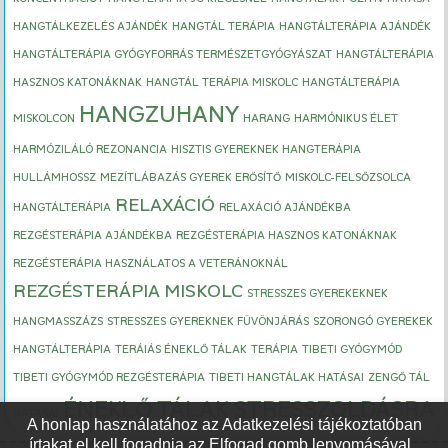
HANGTÁLKEZELÉS AJÁNDÉK
HANGTÁL TERÁPIA
HANGTÁLTERÁPIA AJÁNDÉK
HANGTÁLTERÁPIA GYÓGYFORRÁS TERMÉSZETGYÓGYÁSZAT
HANGTÁLTERÁPIA
HASZNOS KATONÁKNAK
HANGTÁL TERÁPIA MISKOLC
HANGTÁLTERÁPIA
HANGZUHANY
MISKOLCON
HARANG
HARMÓNIKUS ÉLET
HARMÓZILÁLÓ REZONANCIA
HISZTIS GYEREKNEK HANGTERÁPIA
HULLÁMHOSSZ
MEZÍTLÁBAZÁS GYEREK ERŐSÍTŐ
MISKOLC-FELSŐZSOLCA
RELAXÁCIÓ
HANGTÁLTERÁPIA
RELAXÁCIÓ AJÁNDÉKBA
REZGÉSTERÁPIA AJÁNDÉKBA
REZGÉSTERÁPIA HASZNOS KATONÁKNAK
REZGÉSTERÁPIA HASZNÁLATOS A VETERÁNOKNÁL
REZGÉSTERÁPIA MISKOLC
STRESSZES GYEREKEKNEK
HANGMASSZÁZS
STRESSZES GYEREKNEK FÜVÖNJÁRÁS
SZORONGÓ GYEREKEK
HANGTÁLTERÁPIA
TERÁIÁS ÉNEKLŐ TÁLAK
TERÁPIA
TIBETI GYÓGYMÓD
TIBETI GYÓGYMÓD REZGÉSTERÁPIA
TIBETI HANGTÁLAK HATÁSAI
ZENGŐ TÁL
ÉNEKLŐ TÁLAK STRESSZOLDÁSRA
HATÁSAI
A honlap használatához az Adatkezelési tájékoztatóban
írtakat el kell fogadnia az Elfogad gomb lenyomásával