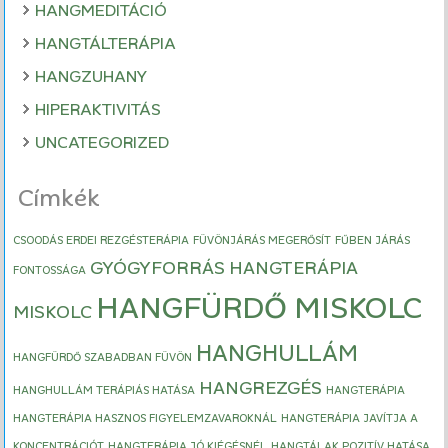
HANGMEDITÁCIÓ
HANGTÁLTERÁPIA
HANGZUHANY
HIPERAKTIVITÁS
UNCATEGORIZED
Címkék
CSOODÁS ERDEI REZGÉSTERÁPIA
FÜVÖNJÁRÁS MEGERŐSÍT
FŰBEN JÁRÁS
GYÓGYFORRÁS HANGTERÁPIA
FONTOSSÁGA
HANGFÜRDŐ MISKOLC
MISKOLC
HANGHULLÁM
HANGFÜRDŐ SZABADBAN FÜVÖN
HANGREZGÉS
HANGHULLÁM TERÁPIÁS HATÁSA
HANGTERÁPIA
HANGTERÁPIA HASZNOS FIGYELEMZAVAROKNÁL
HANGTERÁPIA JAVÍTJA A
KONCENTRÁCIÓT
HANGTERÁPIA JÓ KIÉGÉSNÉL
HANGTÁLAK POZITÍV HATÁSA