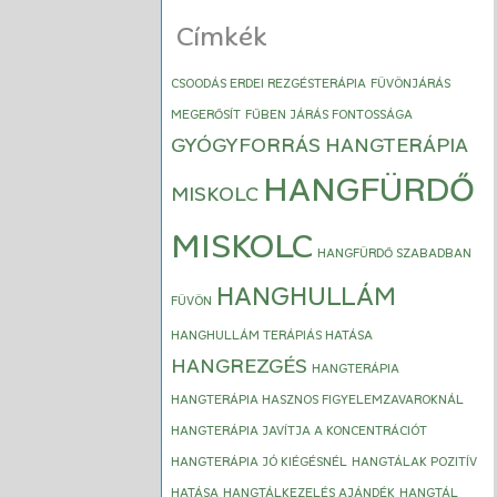
Címkék
CSOODÁS ERDEI REZGÉSTERÁPIA
FÜVÖNJÁRÁS
MEGERŐSÍT
FŰBEN JÁRÁS FONTOSSÁGA
GYÓGYFORRÁS HANGTERÁPIA
HANGFÜRDŐ
MISKOLC
MISKOLC
HANGFÜRDŐ SZABADBAN
HANGHULLÁM
FÜVÖN
HANGHULLÁM TERÁPIÁS HATÁSA
HANGREZGÉS
HANGTERÁPIA
HANGTERÁPIA HASZNOS FIGYELEMZAVAROKNÁL
HANGTERÁPIA JAVÍTJA A KONCENTRÁCIÓT
HANGTERÁPIA JÓ KIÉGÉSNÉL
HANGTÁLAK POZITÍV
HATÁSA
HANGTÁLKEZELÉS AJÁNDÉK
HANGTÁL