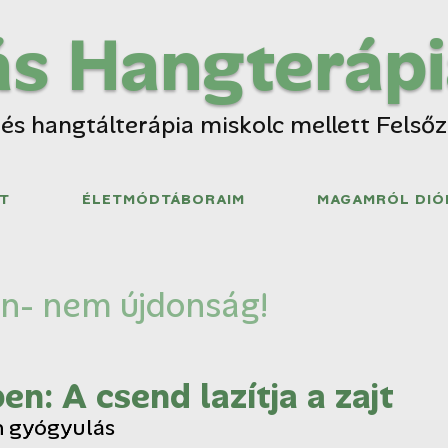
s Hangterápi
 és hangtálterápia miskolc mellett Felső
T
ÉLETMÓDTÁBORAIM
MAGAMRÓL DIÓ
n- nem újdonság!
n: A csend lazítja a zajt
n gyógyulás