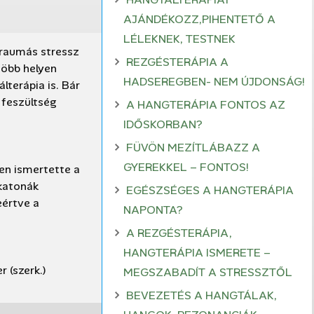
AJÁNDÉKOZZ,PIHENTETŐ A
LÉLEKNEK, TESTNEK
raumás stressz
REZGÉSTERÁPIA A
több helyen
HADSEREGBEN- NEM ÚJDONSÁG!
lterápia is. Bár
 feszültség
A HANGTERÁPIA FONTOS AZ
IDŐSKORBAN?
FÜVÖN MEZÍTLÁBAZZ A
GYEREKKEL – FONTOS!
en ismertette a
 katonák
EGÉSZSÉGES A HANGTERÁPIA
eértve a
NAPONTA?
A REZGÉSTERÁPIA,
HANGTERÁPIA ISMERETE –
r (szerk.)
MEGSZABADÍT A STRESSZTŐL
BEVEZETÉS A HANGTÁLAK,