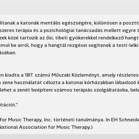
tanak a katonák mentális egészségére, különösen a posztt
zeres terápia és a pszichológiai tanácsadás mellett egyre 
ek közé tartozik az ősi, tibeti gyökerekkel rendelkező hangtá
mol be arról, hogy a hangtál rezgései segítenek a testi-lelki
ásában.
 kiadta a 187. számú Műszaki Közleményt, amely részletes
 a zene használatát célozta a katonai kórházakban lábadozó
ehet a zenét beépíteni számos terápiás szolgáltatásba, bel
itációt.”
 for Music Therapy, Inc. történeti tanulmánya. In EH Schneide
National Association for Music Therapy.)