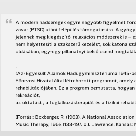
A modern hadseregek egyre nagyobb figyelmet fordí
zavar (PTSD) utáni felépülés támogatására. A gyógys
jelennek meg kiegészítő, relaxációs módszerek is – ez
nem helyettesíti a szakszerű kezelést, sok katona szá
oldásában, egy-egy pillanatnyi belső csend megtalál
„
(Az) Egyesült Államok Hadügyminisztériuma 1945-ben
Főorvosi Hivatal által létrehozott programot, amely
rehabilitációjában. Ez a program bemutatta, hogyan l
rekreációt,
az oktatást
, a foglalkozásterápiát és a fizikai rehabil
(Forrás:: Boxberger, R. (1963). A National Association
Music Therapy, 1962
(133-197. o.). Lawrence, Kansas: 