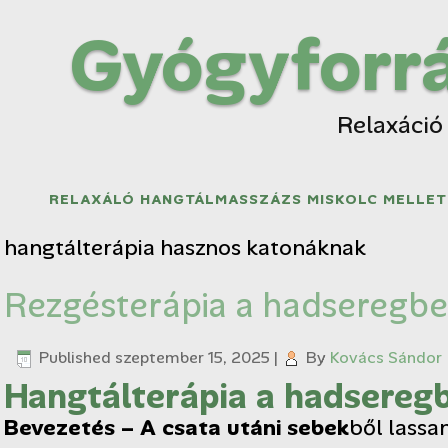
Gyógyforrá
Relaxáció
RELAXÁLÓ HANGTÁLMASSZÁZS MISKOLC MELLET
hangtálterápia hasznos katonáknak
Rezgésterápia a hadseregbe
Published
szeptember 15, 2025
|
By
Kovács Sándor
Hangtálterápia a hadseregbe
Bevezetés – A csata utáni sebek
ből lassa