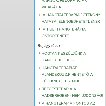
HANGOK, REZONANCIÁK
VILÁGÁBA
A HANGTÁLTERÁPIA JÓTÉKONY
HATÁSAI ELENGEDHETETLENEK
A TIBETI HANGTERÁPIA
ŐSTÖRTÉNETE
Bejegyzések
HOGYAN KÉSZÜLJÜNK A
HANGFÜRDŐRE??
HANGTÁLTERÁPIÁT
AJÁNDÉKOZZ,PIHENTETŐ A
LÉLEKNEK, TESTNEK
REZGÉSTERÁPIA A
HADSEREGBEN- NEM ÚJDONSÁG!
A HANGTERÁPIA FONTOS AZ