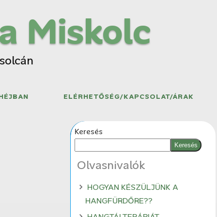
a Miskolc
zsolcán
HÉJBAN
ELÉRHETŐSÉG/KAPCSOLAT/ÁRAK
Keresés
Keresés
Olvasnivalók
HOGYAN KÉSZÜLJÜNK A
HANGFÜRDŐRE??
HANGTÁLTERÁPIÁT